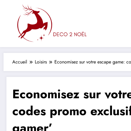
Aller
au
contenu
Accueil
Loisirs
Economisez sur votre escape game: co
Economisez sur votr
codes promo exclusi
gamer’