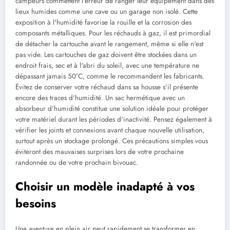
campeurs commettent l'erreur de ranger leur équipement dans des
lieux humides comme une cave ou un garage non isolé. Cette
exposition à l'humidité favorise la rouille et la corrosion des
composants métalliques. Pour les réchauds à gaz, il est primordial
de détacher la cartouche avant le rangement, même si elle n'est
pas vide. Les cartouches de gaz doivent être stockées dans un
endroit frais, sec et à l'abri du soleil, avec une température ne
dépassant jamais 50°C, comme le recommandent les fabricants.
Évitez de conserver votre réchaud dans sa housse s'il présente
encore des traces d'humidité. Un sac hermétique avec un
absorbeur d'humidité constitue une solution idéale pour protéger
votre matériel durant les périodes d'inactivité. Pensez également à
vérifier les joints et connexions avant chaque nouvelle utilisation,
surtout après un stockage prolongé. Ces précautions simples vous
éviteront des mauvaises surprises lors de votre prochaine
randonnée ou de votre prochain bivouac.
Choisir un modèle inadapté à vos
besoins
Une aventure en plein air peut rapidement se transformer en