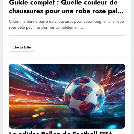
Guide complet : Quelle couleur de
chaussures pour une robe rose pale
? Des associations multicolores qui
Choisir la bonne paire de chaussures pour accompagner une robe
fonctionnent
rose pâle peut transformer complètement…
Lire La Suite
Le adidas Ballon de Football FIFA