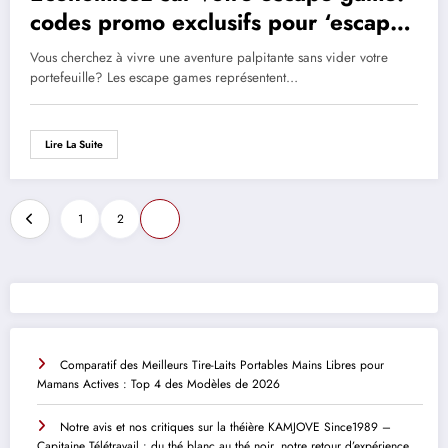
codes promo exclusifs pour ‘escape
gamer’
Vous cherchez à vivre une aventure palpitante sans vider votre
portefeuille? Les escape games représentent…
Lire La Suite
Navigation
1
2
3
des
articles
Comparatif des Meilleurs Tire-Laits Portables Mains Libres pour
Mamans Actives : Top 4 des Modèles de 2026
Notre avis et nos critiques sur la théière KAMJOVE Since1989 –
Capitaine Télétravail : du thé blanc au thé noir, notre retour d’expérience