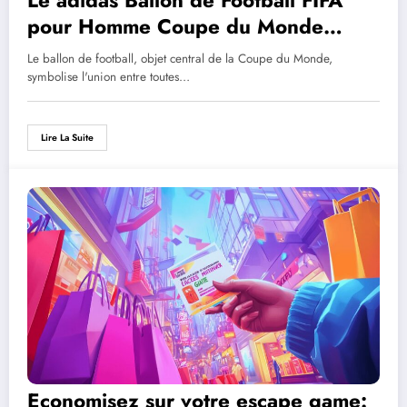
pour Homme Coupe du Monde
Entier : l’objet qui unit toutes les
Le ballon de football, objet central de la Coupe du Monde,
selections nationales
symbolise l'union entre toutes…
Lire La Suite
Economisez sur votre escape game: