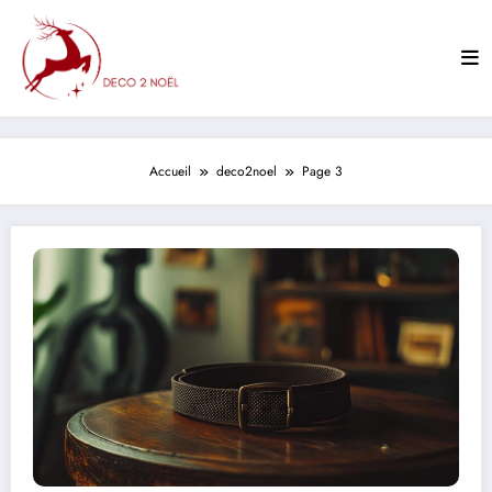
Aller
au
contenu
Accueil
deco2noel
Page 3